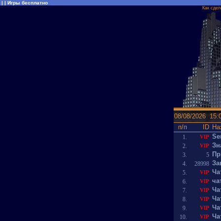
| |
Игры бесплатно
Как сдел
08/08/2026 15:
п/п
ID
На
Sе
1.
VIP
Зн
2.
VIP
Пр
3.
5
За
4.
28998
Ча
5.
VIP
ча
6.
VIP
Ча
7.
VIP
Ча
8.
VIP
Чат
9.
VIP
Ча
10.
VIP