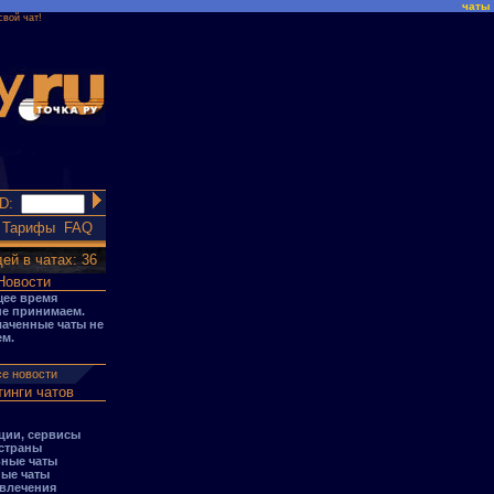
чаты
свой чат!
ID:
Тарифы
FAQ
ей в чатах: 36
Новости
щее время
не принимаем.
лаченные чаты не
м.
е новости
тинги чатов
ции, сервисы
 страны
ные чаты
ые чаты
звлечения