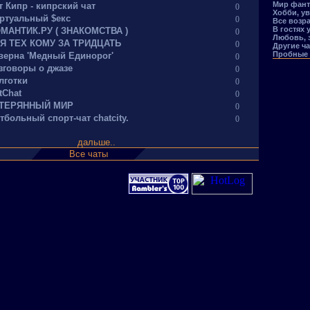
Мир фант
т Кипр - кипрский чат
0
Хобби, у
ртуальный $екс
0
Все возра
В гостях у
МАНТИК.РУ ( ЗНАКОМСТВА )
0
Любовь, 
Я ТЕХ КОМУ ЗА ТРИДЦАТЬ
0
Другие ч
Пробные 
верна 'Медный Единорог'
0
зговоры о джазе
0
лготки
0
tChat
0
ТЕРЯННЫЙ МИР
0
тбольный спорт-чат chatcity.
0
дальше..
Все чаты