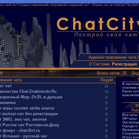
ать свой чат? Создать современный, популярный и надежный чат? - Открыть чат на ChatCity! Построй 
Администрирование чата 
О Системе
Регистрация
06
Всего чатов: 35 Люд
звание чата
Людей
В настоя
кс чат
21
платежи 
акомства Chat-Znakomstv.Ru
Ранее оп
15
выключае
израчный Мир..От35..и дальше
0
валинка
0
Вс
т игры counter strike source
0
Рей
т волчат-чат без регистрации
0
Все чаты
VIP-чаты
т ЭМО, эмо чат, эмочки
0
Организа
т Ростов чат Ростова-на-Дону
0
Города и
Музыкаль
 флирт - chat-flirt.ru
0
Спортивн
т Испания - русский чат
0
Игры, ра